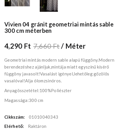
Vivien 04 gránit geometriai mintás sable
300 cm méterben
4,290 Ft
7,660 Ft
/ Méter
Geometriai mintás modern sable alapú függöny.Modern
berendezéshez ajánljuk,mintája miatt egyszínű kísérő
függöny javasolt!Vasalást igényel,lehetőleg gőzölős
vasalóval!Alja ólomzsinóros.
Anyagösszetétel:100%Poliészter
Magassága:300 cm
Cikkszám:
01010040343
Elérhető:
Raktáron