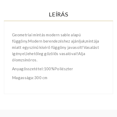
LEÍRÁS
Geometriai mintás modern sable alapú
függöny.Modern berendezéshez ajánljuk,mintája
miatt egyszínű kísérő függöny javasolt!Vasalást
igényel,lehetőleg gőzölős vasalóval!Alja
ólomzsinóros.
Anyagösszetétel:100%Poliészter
Magassága:300 cm