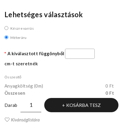
Lehetséges választások
Készre varrás
Méteráru
A kiválasztott függönyből
cm-t szeretnék
Összesítő
Anyagköltség
(0m)
0 Ft
Összesen
0 Ft
KOSÁRBA TESZ
Darab
Kívánságlistára