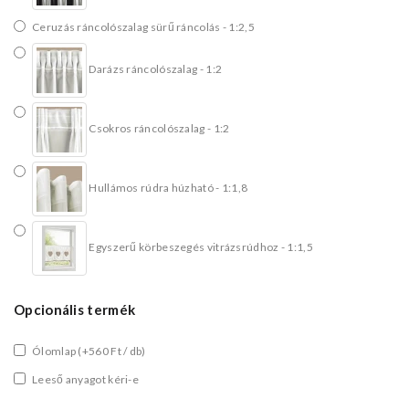
Ceruzás ráncolószalag sürű ráncolás - 1:2,5
Darázs ráncolószalag - 1:2
Csokros ráncolószalag - 1:2
Hullámos rúdra húzható - 1:1,8
Egyszerű körbeszegés vitrázsrúdhoz - 1:1,5
Opcionális termék
Ólomlap
(+560 Ft / db)
Leeső anyagot kéri-e