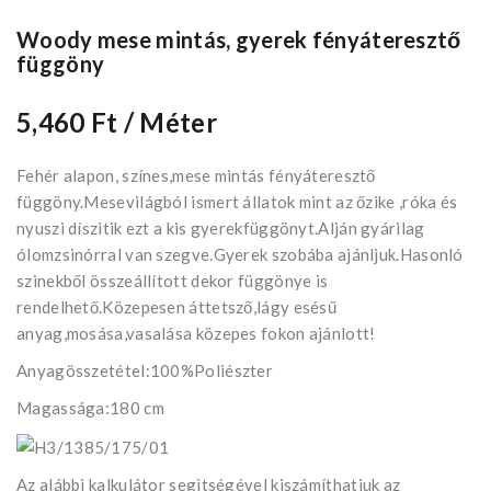
Woody mese mintás, gyerek fényáteresztő
függöny
5,460 Ft
/ Méter
Fehér alapon, színes,mese mintás fényáteresztő
függöny.Mesevilágból ismert állatok mint az őzike ,róka és
nyuszi díszitik ezt a kis gyerekfüggönyt.Alján gyárilag
ólomzsinórral van szegve.Gyerek szobába ajánljuk.Hasonló
szinekből összeállított dekor függönye is
rendelhető.Közepesen áttetsző,lágy esésű
anyag,mosása,vasalása közepes fokon ajánlott!
Anyagösszetétel:100%Poliészter
Magassága:180 cm
Az alábbi kalkulátor segìtségével kiszámíthatjuk az