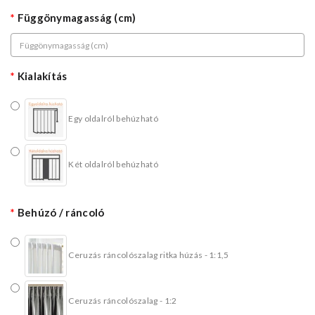
Függönymagasság (cm)
Kialakítás
Egy oldalról behúzható
Két oldalról behúzható
Behúzó / ráncoló
Ceruzás ráncolószalag ritka húzás - 1:1,5
Ceruzás ráncolószalag - 1:2