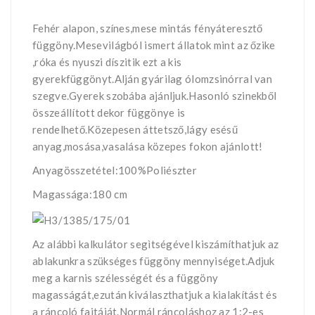
Fehér alapon, színes,mese mintás fényáteresztő
függöny.Mesevilágból ismert állatok mint az őzike
,róka és nyuszi díszitik ezt a kis
gyerekfüggönyt.Alján gyárilag ólomzsinórral van
szegve.Gyerek szobába ajánljuk.Hasonló szinekből
összeállított dekor függönye is
rendelhető.Közepesen áttetsző,lágy esésű
anyag,mosása,vasalása közepes fokon ajánlott!
Anyagösszetétel:100%Poliészter
Magassága:180 cm
Az alábbi kalkulátor segìtségével kiszámíthatjuk az
ablakunkra szükséges függöny mennyiséget.Adjuk
meg a karnis szélességét és a függöny
magasságát,ezután kiválaszthatjuk a kialakítást és
a ráncoló fajtáját.Normál ráncoláshoz az 1:2-es