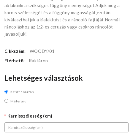
ablakunkra szükséges függöny mennyiséget.Adjuk meg a
karnis szélességét és a függöny magasságát,ezután
kiválaszthatjuk a kialakítást és a ráncoló fajtáját.Normál
ráncoláshoz az 1:2-es ceruzás vagy csokros ráncolót
javasoljuk!
Cikkszám:
WOODY/01
Elérhető:
Raktáron
Lehetséges választások
Készre varrás
Méteráru
Karnisszélesség (cm)