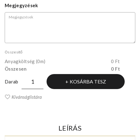
Megjegyzések
Összesítő
Anyagköltség
(0m)
0 Ft
Összesen
0 Ft
KOSÁRBA TESZ
Darab
Kívánságlistára
LEÍRÁS