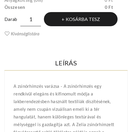
Anyagköltség
(0m)
0 Ft
Összesen
0 Ft
KOSÁRBA TESZ
Darab
Kívánságlistára
LEÍRÁS
A zsinórhímzés varázsa - A zsinórhímzés egy
rendkívül elegáns és kifinomult módja a
lakberendezésben használt textíliák díszítésének,
amely nem csupán vizuálisan emeli ki a tér
hangulatát, hanem különleges textúrával és
mélységgel is gazdagítja azt. A Zelia zsinórhímzett