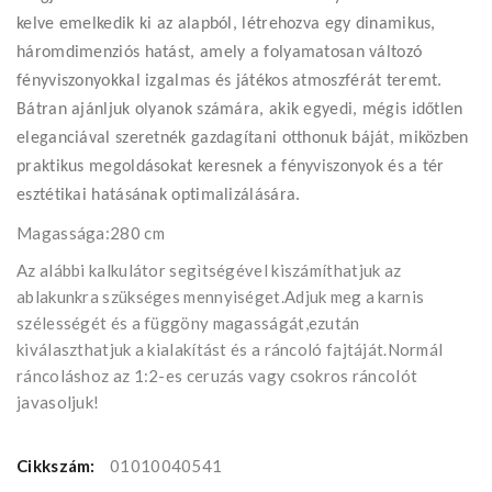
kelve emelkedik ki az alapból, létrehozva egy dinamikus,
háromdimenziós hatást, amely a folyamatosan változó
fényviszonyokkal izgalmas és játékos atmoszférát teremt.
Bátran ajánljuk olyanok számára, akik egyedi, mégis időtlen
eleganciával szeretnék gazdagítani otthonuk báját, miközben
praktikus megoldásokat keresnek a fényviszonyok és a tér
esztétikai hatásának optimalizálására.
Magassága:280 cm
Az alábbi kalkulátor segìtségével kiszámíthatjuk az
ablakunkra szükséges mennyiséget.Adjuk meg a karnis
szélességét és a függöny magasságát,ezután
kiválaszthatjuk a kialakítást és a ráncoló fajtáját.Normál
ráncoláshoz az 1:2-es ceruzás vagy csokros ráncolót
javasoljuk!
Cikkszám:
01010040541