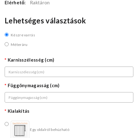
Elérhető:
Raktáron
Lehetséges választások
Készre varrás
Méteráru
Karnisszélesség (cm)
Függönymagasság (cm)
Kialakítás
Egy oldalról behúzható