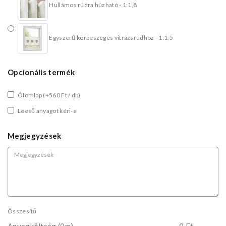
Hullámos rúdra húzható - 1:1,8
Egyszerű körbeszegés vitrázsrúdhoz - 1:1,5
Opcionális termék
Ólomlap
(+560 Ft / db)
Leeső anyagot kéri-e
Megjegyzések
Összesítő