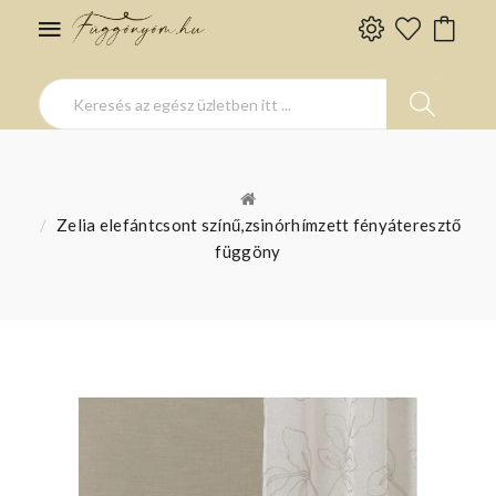
Zelia elefántcsont színű,zsinórhímzett fényáteresztő
függöny