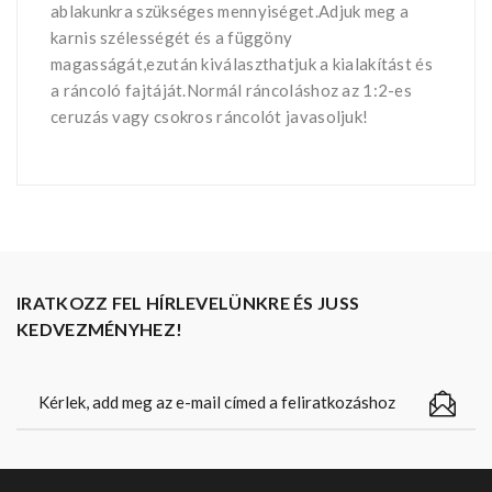
ablakunkra szükséges mennyiséget.Adjuk meg a
karnis szélességét és a függöny
magasságát,ezután kiválaszthatjuk a kialakítást és
a ráncoló fajtáját.Normál ráncoláshoz az 1:2-es
ceruzás vagy csokros ráncolót javasoljuk!
IRATKOZZ FEL HÍRLEVELÜNKRE ÉS JUSS
KEDVEZMÉNYHEZ!