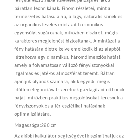
fényáteresztő sablé tökéletes példája ennek a
páratlan technikának. Finom részletei, mint a
természetes hatású alap, a lágy, naturális színek és
az organikus leveles mintázat harmonikus
egyensúlyt sugároznak, miközben diszkrét, mégis
karakteres megjelenést biztosítanak. A mintázat a
fény hatására életre kelve emelkedik ki az alapból,
létrehozva egy dinamikus, háromdimenziós hatást,
amely a folyamatosan változó fényviszonyokkal
izgalmas és játékos atmoszférát teremt. Bátran
ajánljuk olyanok számára, akik egyedi, mégis
időtlen eleganciával szeretnék gazdagítani otthonuk
báját, miközben praktikus megoldásokat keresnek a
fényviszonyok és a tér esztétikai hatásának
optimalizálására.
Magassága:280 cm
Az alábbi kalkulátor segìtségével kiszámíthatjuk az