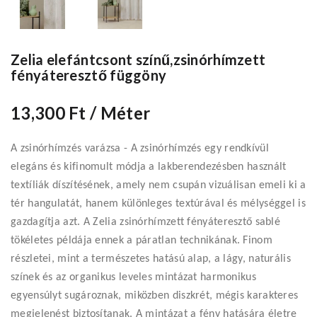
Zelia elefántcsont színű,zsinórhímzett
fényáteresztő függöny
13,300 Ft
/ Méter
A zsinórhímzés varázsa - A zsinórhímzés egy rendkívül
elegáns és kifinomult módja a lakberendezésben használt
textíliák díszítésének, amely nem csupán vizuálisan emeli ki a
tér hangulatát, hanem különleges textúrával és mélységgel is
gazdagítja azt. A Zelia zsinórhímzett fényáteresztő sablé
tökéletes példája ennek a páratlan technikának. Finom
részletei, mint a természetes hatású alap, a lágy, naturális
színek és az organikus leveles mintázat harmonikus
egyensúlyt sugároznak, miközben diszkrét, mégis karakteres
megjelenést biztosítanak. A mintázat a fény hatására életre