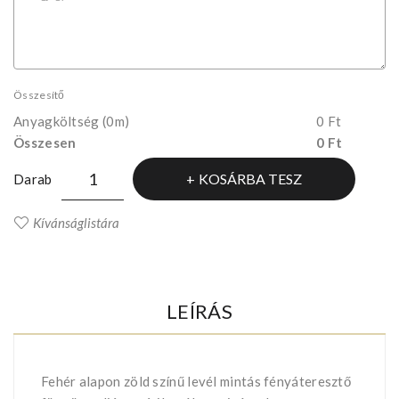
Összesítő
Anyagköltség
(0m)
0 Ft
Összesen
0 Ft
KOSÁRBA TESZ
Darab
Kívánságlistára
LEÍRÁS
Fehér alapon zöld színű levél mintás fényáteresztő