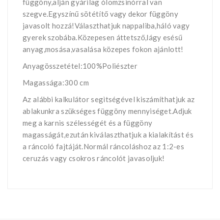
függöny,alján gyárilag ólomzsinórral van
szegve.Egyszínű sötétítő vagy dekor függöny
javasolt hozzá!Választhatjuk nappaliba,háló vagy
gyerek szobába.Közepesen áttetsző,lágy esésű
anyag,mosása,vasalása közepes fokon ajánlott!
Anyagösszetétel:100%Poliészter
Magassága:300 cm
Az alábbi kalkulátor segìtségével kiszámíthatjuk az
ablakunkra szükséges függöny mennyiséget.Adjuk
meg a karnis szélességét és a függöny
magasságát,ezután kiválaszthatjuk a kialakítást és
a ráncoló fajtáját.Normál ráncoláshoz az 1:2-es
ceruzás vagy csokros ráncolót javasoljuk!