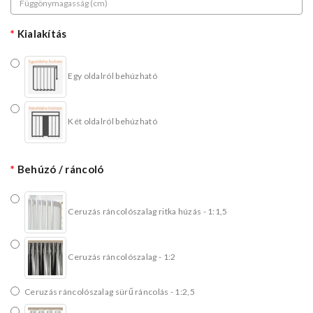
Kialakítás
Egy oldalról behúzható
Két oldalról behúzható
Behúzó / ráncoló
Ceruzás ráncolószalag ritka húzás - 1:1,5
Ceruzás ráncolószalag - 1:2
Ceruzás ráncolószalag sürű ráncolás - 1:2,5