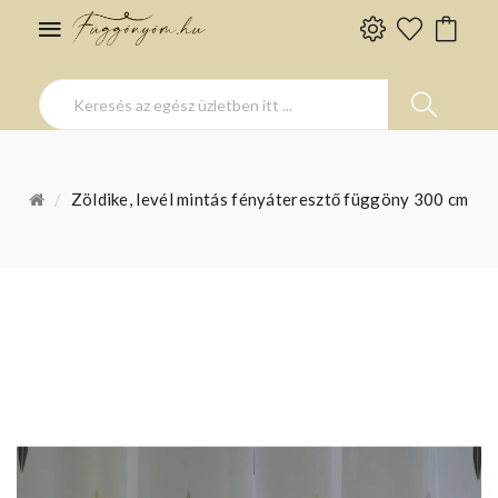
Zöldike, levél mintás fényáteresztő függöny 300 cm