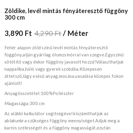
Zöldike, levél mintás fényáteresztő függöny
300 cm
3,890 Ft
4,290 Ft
/ Méter
Fehér alapon zöld színű levél mintás fényáteresztő
függöny,alján gyárilag ólomzsinórral van szegve.Egyszínű
sötétítő vagy dekor függöny javasolt hozzá!Választhatjuk
nappaliba,háló vagy gyerek szobába.Közepesen
áttetsző,lágy esésű anyag,mosása,vasalása közepes fokon
ajánlott!
Anyagösszetétel:100%Poliészter
Magassága:300 cm
Az alábbi kalkulátor segìtségével kiszámíthatjuk az
ablakunkra szükséges függöny mennyiséget.Adjuk meg a
karnis szélességét és a függöny magasságát,ezután