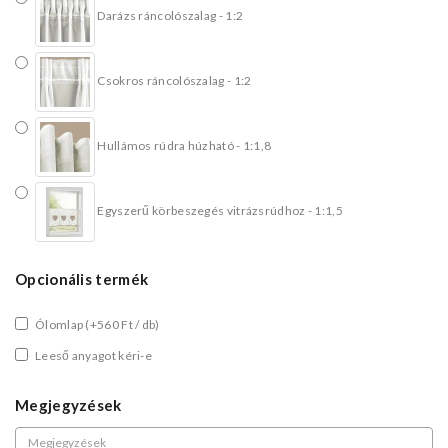
Darázs ráncolószalag - 1:2
Csokros ráncolószalag - 1:2
Hullámos rúdra húzható - 1:1,8
Egyszerű körbeszegés vitrázsrúdhoz - 1:1,5
Opcionális termék
Ólomlap
(+560 Ft / db)
Leeső anyagot kéri-e
Megjegyzések