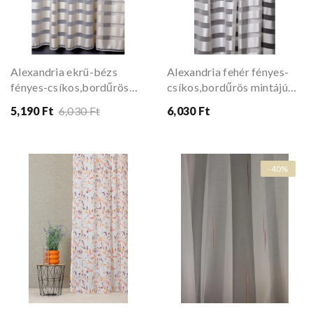
Alexandria ekrü-bézs
Alexandria fehér fényes-
fényes-csíkos,bordűrös
csíkos,bordűrös mintájú
mintájú szövött függöny
szövött függöny 310 cm
5,190 Ft
6,030 Ft
6,030 Ft
310 cm
-40%