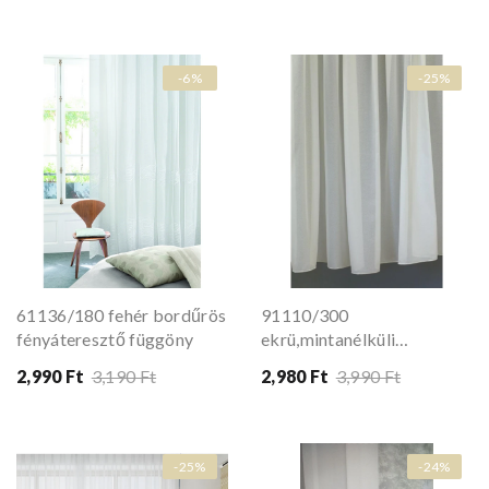
-6%
-25%
61136/180 fehér bordűrös
91110/300
fényáteresztő függöny
ekrü,mintanélküli
fényáteresztő függöny
2,990 Ft
3,190 Ft
2,980 Ft
3,990 Ft
-25%
-24%