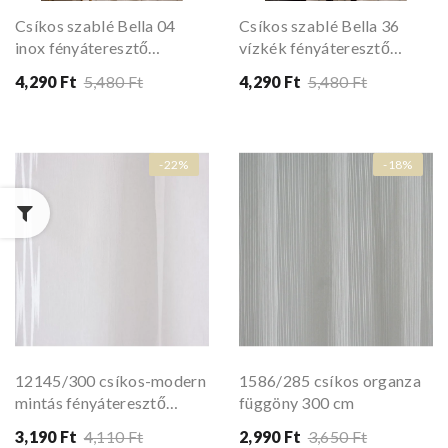
Csíkos szablé Bella 04
Csíkos szablé Bella 36
inox fényáteresztő
vízkék fényáteresztő
függöny 300 cm
függöny 300 cm
4,290 Ft
5,480 Ft
4,290 Ft
5,480 Ft
-22%
-18%
12145/300 csíkos-modern
1586/285 csíkos organza
mintás fényáteresztő
függöny 300 cm
függöny
3,190 Ft
4,110 Ft
2,990 Ft
3,650 Ft