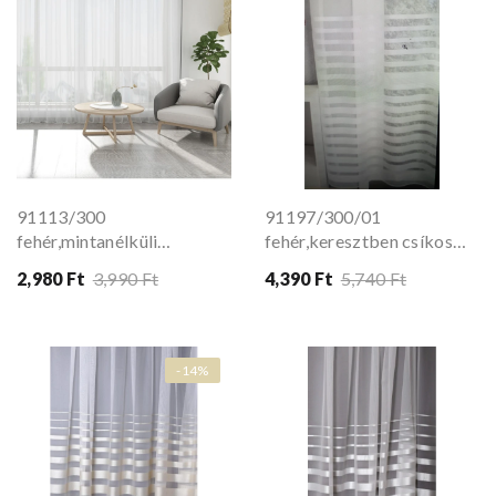
91113/300
91197/300/01
fehér,mintanélküli
fehér,keresztben csíkos
fényáteresztő függöny
300 cm magas
2,980 Ft
3,990 Ft
4,390 Ft
5,740 Ft
fényáteresztő függöny
-14%