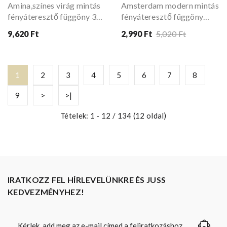
Amina,színes virág mintás
Amsterdam modern mintás
fényáteresztő függöny 300
fényáteresztő függöny
cm
(piros-fehér) 180 cm
9,620 Ft
2,990 Ft
5,020 Ft
1
2
3
4
5
6
7
8
9
>
>|
Tételek: 1 - 12 / 134 (12 oldal)
IRATKOZZ FEL HÍRLEVELÜNKRE ÉS JUSS
KEDVEZMÉNYHEZ!