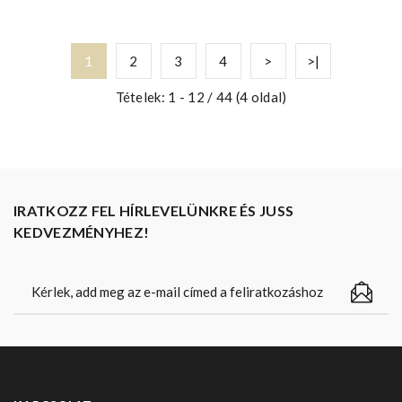
1
2
3
4
>
>|
Tételek: 1 - 12 / 44 (4 oldal)
IRATKOZZ FEL HÍRLEVELÜNKRE ÉS JUSS
KEDVEZMÉNYHEZ!