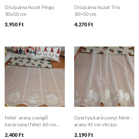
Díszpárna huzat Pingu
Díszpárna huzat Trio
30x50 cm
30×50 cm
3,950 Ft
4,270 Ft
Fehér-arany csengő
Gyertya,karácsonyi fehér-
karácsonyi fehér 60 cm
arany 45 cm vitrázs
vitrázs
2,400 Ft
2,190 Ft