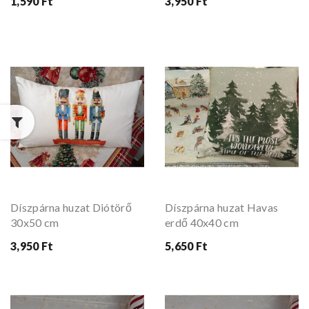
1,590 Ft
3,950 Ft
Díszpárna huzat Diótörő
Díszpárna huzat Havas
30x50 cm
erdő 40x40 cm
3,950 Ft
5,650 Ft