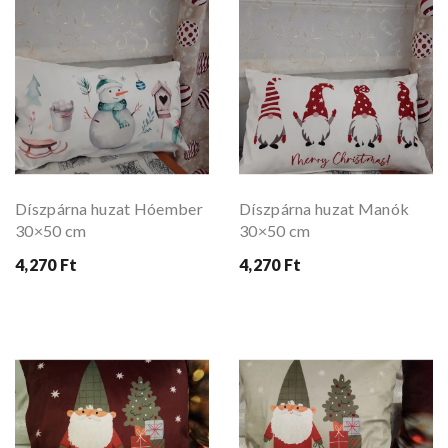
Díszpárna huzat Hóember
Díszpárna huzat Manók
30×50 cm
30×50 cm
4,270 Ft
4,270 Ft