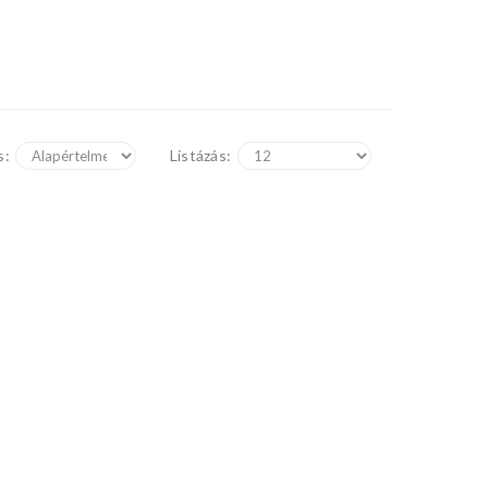
s:
Listázás: