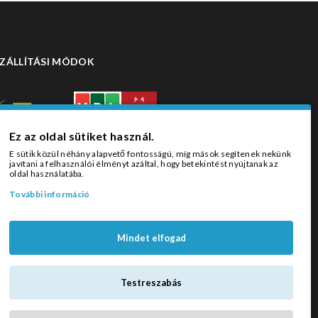
ZÁLLÍTÁSI MÓDOK
Ez az oldal sütiket használ.
E sütik közül néhány alapvető fontosságú, míg mások segítenek nekünk
javítani a felhasználói élményt azáltal, hogy betekintést nyújtanak az
oldal használatába.
További információ
Mindet elfogad
Testreszabás