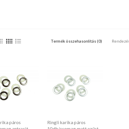
Termék összehasonlítás (0)
Rendezé
arika páros
Ringli karika páros
omag antracit
10db/csomag matt ezüst