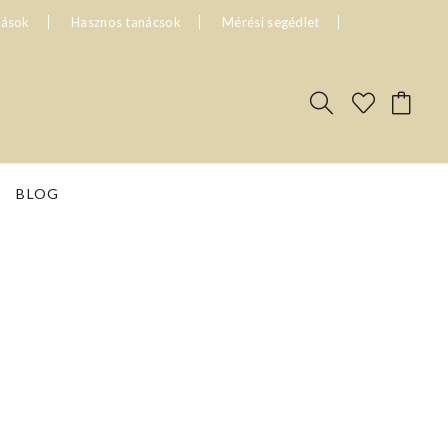
tások
Hasznos tanácsok
Mérési segédlet
BLOG