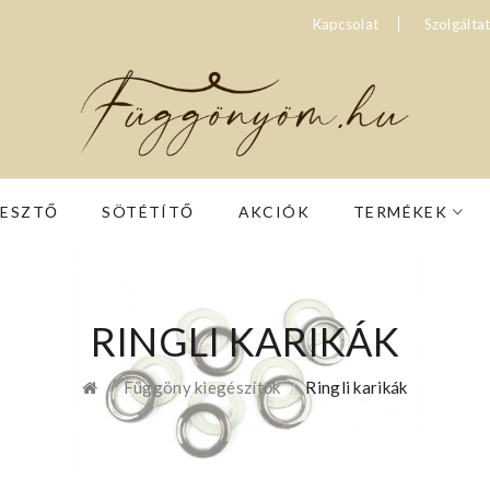
Kapcsolat
Szolgálta
RESZTŐ
SÖTÉTÍTŐ
AKCIÓK
TERMÉKEK
RINGLI KARIKÁK
Függöny kiegészítők
Ringli karikák