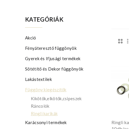
KATEGÓRIÁK
Akció
Fényáteresztő függönyök
Gyerek és Ifjusági termékek
Sötétítő és Dekor függönyök
Lakástextilek
Függöny kiegészítők
Kikötők,elkötők,csipeszek
Ráncolók
Ringli karikák
Ringli k
Karácsonyi termékek
10db/cs