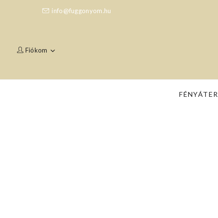
info@fuggonyom.hu
Fiókom
FÉNYÁTE