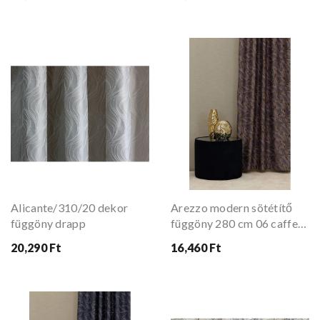
Alicante/310/20 dekor
Arezzo modern sötétítő
függöny drapp
függöny 280 cm 06 caffe
latte
20,290 Ft
16,460 Ft