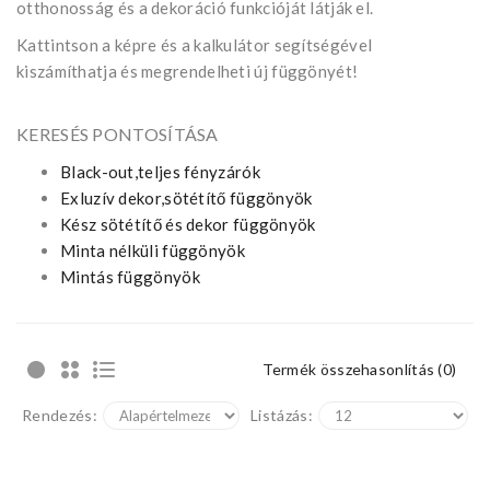
otthonosság és a dekoráció funkcióját látják el.
Kattintson a képre és a kalkulátor segítségével
kiszámíthatja és megrendelheti új függönyét!
KERESÉS PONTOSÍTÁSA
Black-out,teljes fényzárók
Exluzív dekor,sötétítő függönyök
Kész sötétítő és dekor függönyök
Minta nélküli függönyök
Mintás függönyök
Termék összehasonlítás (0)
Rendezés:
Listázás: