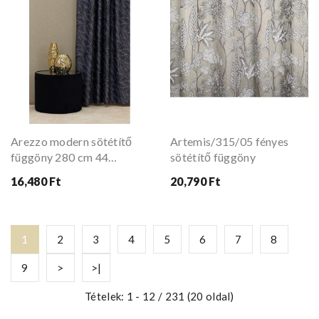
Arezzo modern sötétítő
Artemis/315/05 fényes
függöny 280 cm 44
sötétítő függöny
antracit
16,480 Ft
20,790 Ft
1
2
3
4
5
6
7
8
9
>
>|
Tételek: 1 - 12 / 231 (20 oldal)