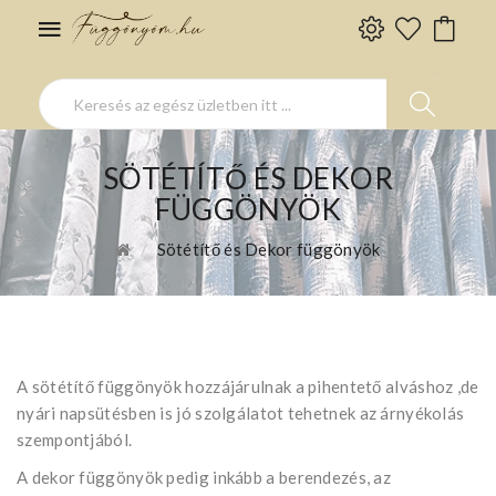
SÖTÉTÍTŐ ÉS DEKOR
FÜGGÖNYÖK
Sötétítő és Dekor függönyök
A sötétítő függönyök hozzájárulnak a pihentető alváshoz ,de
nyári napsütésben is jó szolgálatot tehetnek az árnyékolás
szempontjából.
A dekor függönyök pedig inkább a berendezés, az