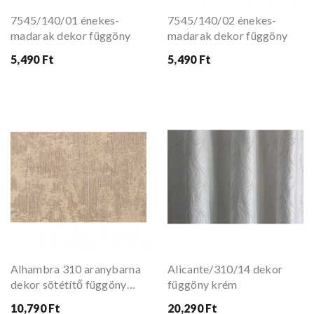
7545/140/01 énekes-
7545/140/02 énekes-
madarak dekor függöny
madarak dekor függöny
5,490 Ft
5,490 Ft
Alhambra 310 aranybarna
Alicante/310/14 dekor
dekor sötétítő függöny
függöny krém
280 cm
10,790 Ft
20,290 Ft